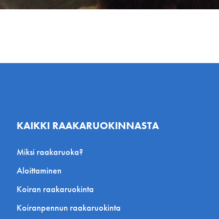
KAIKKI RAAKARUOKINNASTA
Miksi raakaruoka?
Aloittaminen
Koiran raakaruokinta
Koiranpennun raakaruokinta