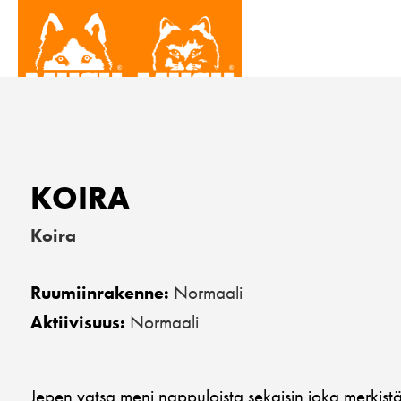
KOIRA
Koira
Normaali
Ruumiinrakenne:
Normaali
Aktiivisuus:
Jepen vatsa meni nappuloista sekaisin joka merkis