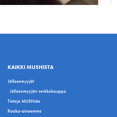
KAIKKI MUSHISTA
Jälleenmyyjät
Jälleenmyyjän verkkokauppa
Tietoja MUSHista
Raaka-aineemme