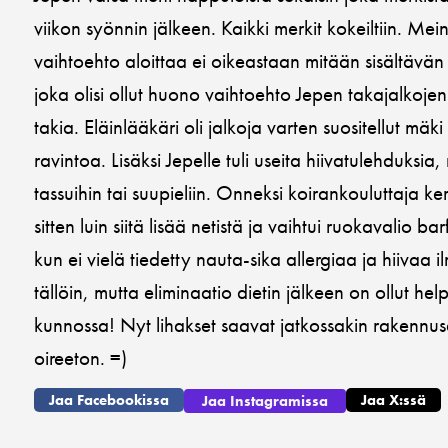
viikon syönnin jälkeen. Kaikki merkit kokeiltiin. Mein
vaihtoehto aloittaa ei oikeastaan mitään sisältävän
joka olisi ollut huono vaihtoehto Jepen takajalkoj
takia. Eläinlääkäri oli jalkoja varten suositellut mäki
ravintoa. Lisäksi Jepelle tuli useita hiivatulehduksia, 
tassuihin tai suupieliin. Onneksi koirankouluttaja kert
sitten luin siitä lisää netistä ja vaihtui ruokavalio bar
kun ei vielä tiedetty nauta-sika allergiaa ja hiivaa i
tällöin, mutta eliminaatio dietin jälkeen on ollut h
kunnossa! Nyt lihakset saavat jatkossakin rakennusa
oireeton. =)
Jaa Facebookissa
Jaa X:ssä
Jaa Instagramissa