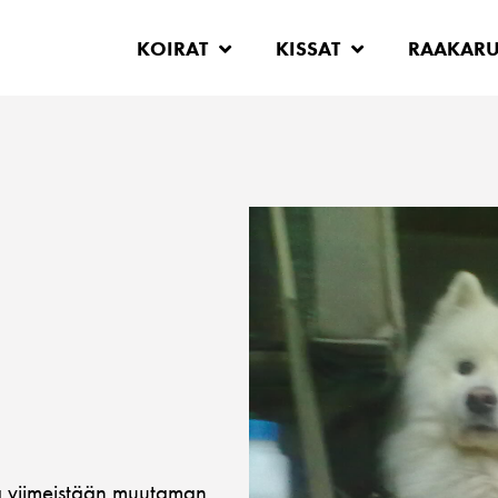
KOIRAT
KISSAT
RAAKAR
tä viimeistään muutaman