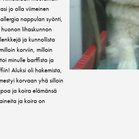
asi jo olla viimeinen
 allergia nappulan syönti,
en huonon lihaskunnon
 lenkkejä ja kunnollista
milloin korviin, milloin
oi minulle barffista ja
ffiin! Aluksi oli hakemista,
lmestyi korvaan yhä silloin
elppoa ja koira elämänsä
ineita ja koira on