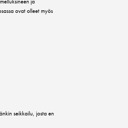
mmelluksineen ja
sassa ovat olleet myös
kin seikkailu, josta en