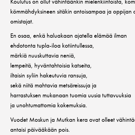
Koulutus on ollut vähintäänkin mielenkiintoista, ko
kömmähdyksineen sitäkin antoisampaa ja oppijan o
omistajat.
En osaa, enkä haluakaan ajatella elämää ilman
ehdotonta tupla-iloa kotiintullessa,
märkiä nuuskuttavia neniä,
lempeitä, hyväntahtoisia katseita,
iltaisin syliin hakeutuvia ransuja,
sekä niitä mahtavia metsäreissuja ja
harrastuksen mukanaan tuomia uusia tuttavuuksia
ja unohtumattomia kokemuksia.
Vuodet Moskun ja Mutkan kera ovat olleet vähintään
antaisi päivääkään pois.