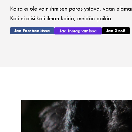
Koira ei ole vain ihmisen paras ystävä, vaan eläm
Koti ei olisi koti ilman koiria, meidän poikia.
Jaa Facebookissa
Jaa X:ssä
Jaa Instagramissa