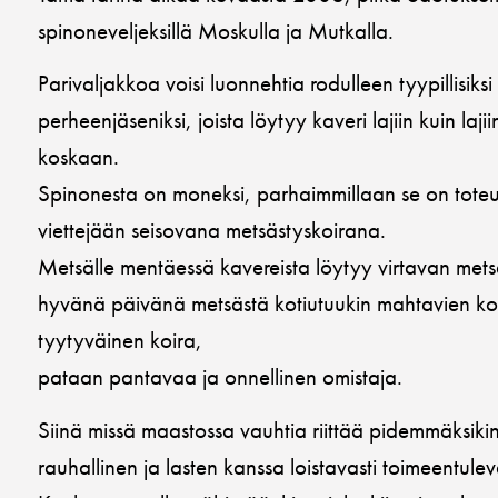
spinoneveljeksillä Moskulla ja Mutkalla.
Parivaljakkoa voisi luonnehtia rodulleen tyypillisiksi 
perheenjäseniksi, joista löytyy kaveri lajiin kuin lajii
koskaan.
Spinonesta on moneksi, parhaimmillaan se on toteu
viettejään seisovana metsästyskoirana.
Metsälle mentäessä kavereista löytyy virtavan mets
hyvänä päivänä metsästä kotiutuukin mahtavien kok
tyytyväinen koira,
pataan pantavaa ja onnellinen omistaja.
Siinä missä maastossa vauhtia riittää pidemmäksikin
rauhallinen ja lasten kanssa loistavasti toimeentule