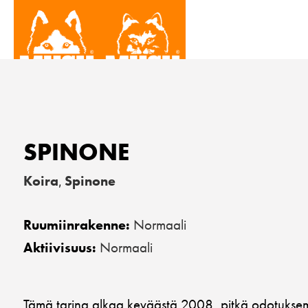
SPINONE
Koira
Spinone
,
Normaali
Ruumiinrakenne:
Normaali
Aktiivisuus:
Tämä tarina alkaa keväästä 2008, pitkä odotuksem