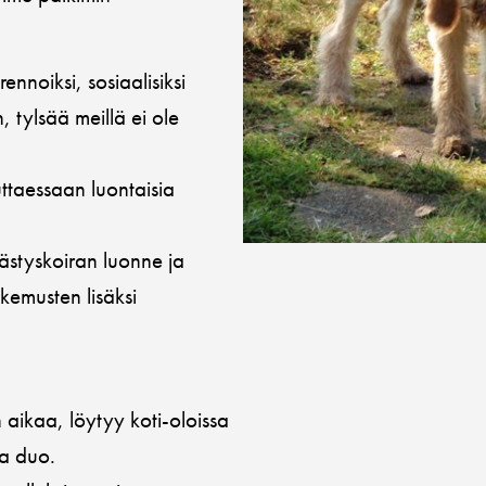
rennoiksi, sosiaalisiksi
n, tylsää meillä ei ole
ttaessaan luontaisia
ästyskoiran luonne ja
emusten lisäksi
 aikaa, löytyy koti-oloissa
va duo.