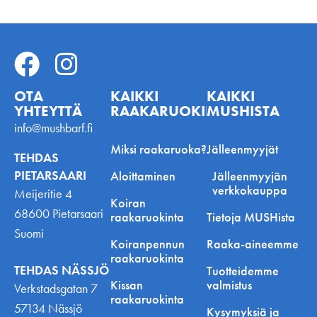
OTA
KAIKKI
KAIKKI
YHTEYTTÄ
RAAKARUOKINNASTA
MUSHISTA
info@mushbarf.fi
Miksi raakaruoka?
Jälleenmyyjät
TEHDAS
PIETARSAARI
Aloittaminen
Jälleenmyyjän
verkkokauppa
Meijeritie 4
Koiran
68600 Pietarsaari
raakaruokinta
Tietoja MUSHista
Suomi
Koiranpennun
Raaka-aineemme
raakaruokinta
TEHDAS NÄSSJÖ
Tuotteidemme
Kissan
valmistus
Verkstadsgatan 7
raakaruokinta
57134 Nässjö
Kysymyksiä ja