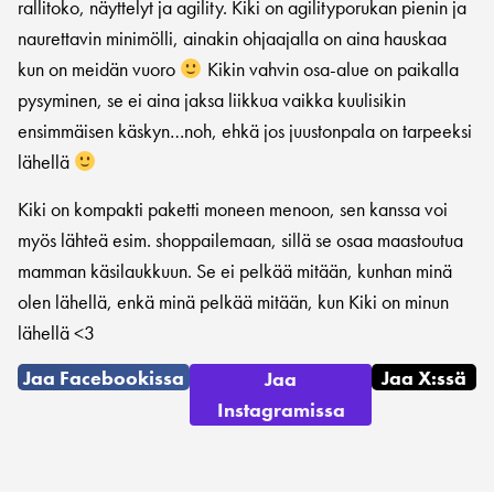
rallitoko, näyttelyt ja agility. Kiki on agilityporukan pienin ja
naurettavin minimölli, ainakin ohjaajalla on aina hauskaa
kun on meidän vuoro
Kikin vahvin osa-alue on paikalla
pysyminen, se ei aina jaksa liikkua vaikka kuulisikin
ensimmäisen käskyn…noh, ehkä jos juustonpala on tarpeeksi
lähellä
Kiki on kompakti paketti moneen menoon, sen kanssa voi
myös lähteä esim. shoppailemaan, sillä se osaa maastoutua
mamman käsilaukkuun. Se ei pelkää mitään, kunhan minä
olen lähellä, enkä minä pelkää mitään, kun Kiki on minun
lähellä <3
Jaa Facebookissa
Jaa X:ssä
Jaa
Instagramissa