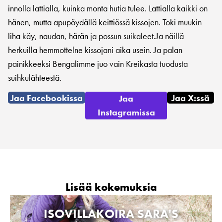
innolla lattialla, kuinka monta hutia tulee. Lattialla kaikki on
hänen, mutta apupöydällä keittiössä kissojen. Toki muukin
liha käy, naudan, härän ja possun suikaleet.Ja näillä
herkuilla hemmottelne kissojani aika usein. Ja palan
painikkeeksi Bengalimme juo vain Kreikasta tuodusta
suihkulähteestä.
Jaa Facebookissa
Jaa X:ssä
Jaa
Instagramissa
Lisää kokemuksia
ISOVILLAKOIRA SARA'S