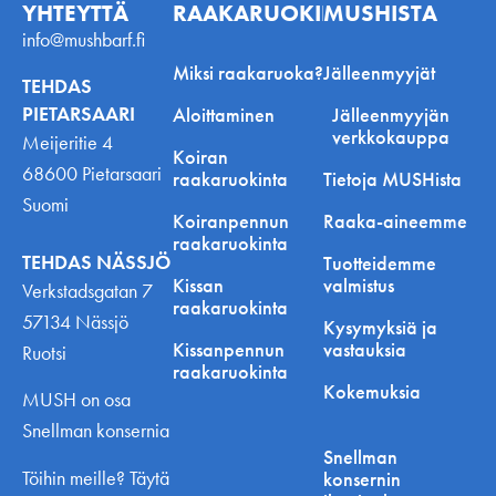
YHTEYTTÄ
RAAKARUOKINNASTA
MUSHISTA
info@mushbarf.fi
Miksi raakaruoka?
Jälleenmyyjät
TEHDAS
PIETARSAARI
Aloittaminen
Jälleenmyyjän
verkkokauppa
Meijeritie 4
Koiran
68600 Pietarsaari
raakaruokinta
Tietoja MUSHista
Suomi
Koiranpennun
Raaka-aineemme
raakaruokinta
TEHDAS NÄSSJÖ
Tuotteidemme
Kissan
valmistus
Verkstadsgatan 7
raakaruokinta
57134 Nässjö
Kysymyksiä ja
Kissanpennun
vastauksia
Ruotsi
raakaruokinta
Kokemuksia
MUSH on osa
Snellman konsernia
Snellman
Töihin meille? Täytä
konsernin