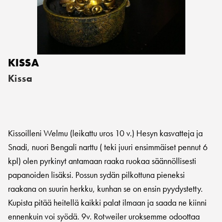
KISSA
Kissa
Kissoilleni Welmu (leikattu uros 10 v.) Hesyn kasvatteja ja
Snadi, nuori Bengali narttu ( teki juuri ensimmäiset pennut 6
kpl) olen pyrkinyt antamaan raaka ruokaa säännöllisesti
papanoiden lisäksi. Possun sydän pilkottuna pieneksi
raakana on suurin herkku, kunhan se on ensin pyydystetty.
Kupista pitää heitellä kaikki palat ilmaan ja saada ne kiinni
ennenkuin voi syödä. 9v. Rotweiler uroksemme odoottaa