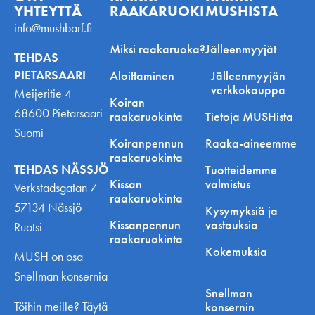
YHTEYTTÄ
RAAKARUOKINNASTA
MUSHISTA
info@mushbarf.fi
Miksi raakaruoka?
Jälleenmyyjät
TEHDAS
PIETARSAARI
Aloittaminen
Jälleenmyyjän
verkkokauppa
Meijeritie 4
Koiran
68600 Pietarsaari
raakaruokinta
Tietoja MUSHista
Suomi
Koiranpennun
Raaka-aineemme
raakaruokinta
TEHDAS NÄSSJÖ
Tuotteidemme
Kissan
valmistus
Verkstadsgatan 7
raakaruokinta
57134 Nässjö
Kysymyksiä ja
Kissanpennun
vastauksia
Ruotsi
raakaruokinta
Kokemuksia
MUSH on osa
Snellman konsernia
Snellman
Töihin meille? Täytä
konsernin