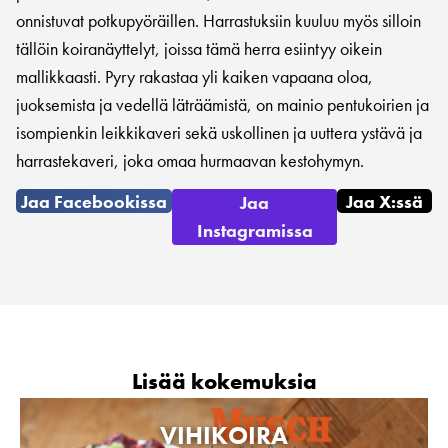
onnistuvat potkupyöräillen. Harrastuksiin kuuluu myös silloin
tällöin koiranäyttelyt, joissa tämä herra esiintyy oikein
mallikkaasti. Pyry rakastaa yli kaiken vapaana oloa,
juoksemista ja vedellä läträämistä, on mainio pentukoirien ja
isompienkin leikkikaveri sekä uskollinen ja uuttera ystävä ja
harrastekaveri, joka omaa hurmaavan kestohymyn.
Jaa Facebookissa
Jaa X:ssä
Jaa
Instagramissa
Lisää kokemuksia
VIHIKOIRA