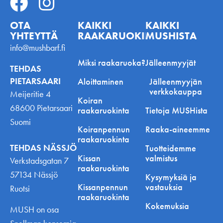
OTA
KAIKKI
KAIKKI
YHTEYTTÄ
RAAKARUOKINNASTA
MUSHISTA
info@mushbarf.fi
Miksi raakaruoka?
Jälleenmyyjät
TEHDAS
PIETARSAARI
Aloittaminen
Jälleenmyyjän
verkkokauppa
Meijeritie 4
Koiran
68600 Pietarsaari
raakaruokinta
Tietoja MUSHista
Suomi
Koiranpennun
Raaka-aineemme
raakaruokinta
TEHDAS NÄSSJÖ
Tuotteidemme
Kissan
valmistus
Verkstadsgatan 7
raakaruokinta
57134 Nässjö
Kysymyksiä ja
Kissanpennun
vastauksia
Ruotsi
raakaruokinta
Kokemuksia
MUSH on osa