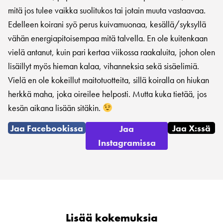
mitä jos tulee vaikka suolitukos tai jotain muuta vastaavaa.
Edelleen koirani syö perus kuivamuonaa, kesällä/syksyllä
vähän energiapitoisempaa mitä talvella. En ole kuitenkaan
vielä antanut, kuin pari kertaa viikossa raakaluita, johon olen
lisäillyt myös hieman kalaa, vihanneksia sekä sisäelimiä.
Vielä en ole kokeillut maitotuotteita, sillä koiralla on hiukan
herkkä maha, joka oireilee helposti. Mutta kuka tietää, jos
kesän aikana lisään sitäkin.
Jaa Facebookissa
Jaa X:ssä
Jaa
Instagramissa
Lisää kokemuksia