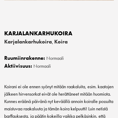
KARJALANKARHUKOIRA
Karjalankarhukoira
Koira
,
Ruumiinrakenne:
Normaali
Aktiivisuus:
Normaali
Koirani ei ole ennen syönyt mitään raakaluita, esim. kaatojen
jälkeen hirvensorkat eivät ole herättäneet mitään huomiota.
Kunnes eräänä päivänä nyt keväällä annoin koiralle possulta
maistuvaa raakaluuta ja tämän koira kelpuutti! Luin netistä
barffauksesta, ja päätin kokeilla vaikka pelkäsinkin, että