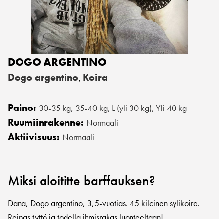
DOGO ARGENTINO
Dogo argentino
Koira
,
Paino:
30-35 kg
35-40 kg
L (yli 30 kg)
Yli 40 kg
,
,
,
Ruumiinrakenne:
Normaali
Aktiivisuus:
Normaali
Miksi aloititte barffauksen?
Dana, Dogo argentino, 3,5-vuotias. 45 kiloinen sylikoira.
Reipas tyttö ja todella ihmisrakas luonteeltaan!