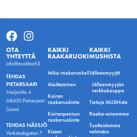
OTA
KAIKKI
KAIKKI
YHTEYTTÄ
RAAKARUOKINNASTA
MUSHISTA
info@mushbarf.fi
Miksi raakaruoka?
Jälleenmyyjät
TEHDAS
PIETARSAARI
Aloittaminen
Jälleenmyyjän
verkkokauppa
Meijeritie 4
Koiran
68600 Pietarsaari
raakaruokinta
Tietoja MUSHista
Suomi
Koiranpennun
Raaka-aineemme
raakaruokinta
TEHDAS NÄSSJÖ
Tuotteidemme
Kissan
valmistus
Verkstadsgatan 7