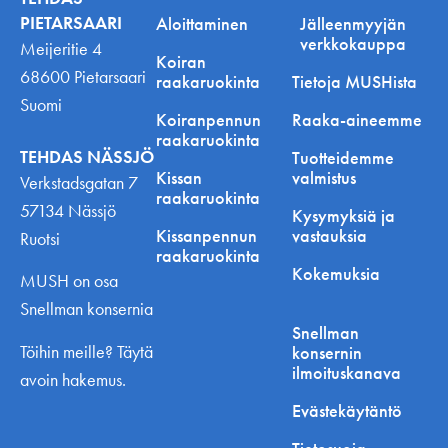
PIETARSAARI
Aloittaminen
Jälleenmyyjän
verkkokauppa
Meijeritie 4
Koiran
68600 Pietarsaari
raakaruokinta
Tietoja MUSHista
Suomi
Koiranpennun
Raaka-aineemme
raakaruokinta
TEHDAS NÄSSJÖ
Tuotteidemme
Kissan
valmistus
Verkstadsgatan 7
raakaruokinta
57134 Nässjö
Kysymyksiä ja
Kissanpennun
vastauksia
Ruotsi
raakaruokinta
Kokemuksia
MUSH on osa
Snellman konsernia
Snellman
Töihin meille? Täytä
konsernin
ilmoituskanava
avoin hakemus.
Evästekäytäntö