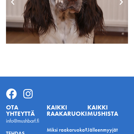
OTA
KAIKKI
KAIKKI
YHTEYTTÄ
RAAKARUOKINNASTA
MUSHISTA
info@mushbarf.fi
Miksi raakaruoka?
Jälleenmyyjät
TEHDAS