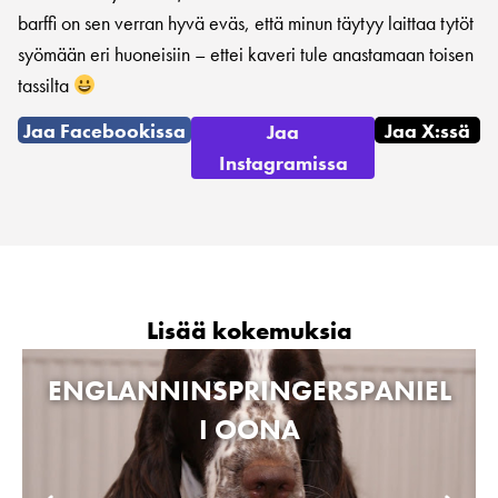
barffi on sen verran hyvä eväs, että minun täytyy laittaa tytöt
syömään eri huoneisiin – ettei kaveri tule anastamaan toisen
tassilta
Jaa Facebookissa
Jaa X:ssä
Jaa
Instagramissa
Lisää kokemuksia
ENGLANNINSPRINGERSPANIEL
I OONA