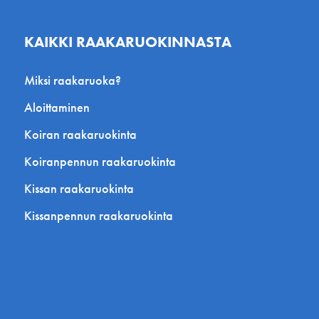
KAIKKI RAAKARUOKINNASTA
Miksi raakaruoka?
Aloittaminen
Koiran raakaruokinta
Koiranpennun raakaruokinta
Kissan raakaruokinta
Kissanpennun raakaruokinta