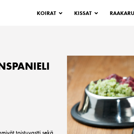
KOIRAT
KISSAT
RAAKAR
NSPANIELI
ivät toistuvastti sekä