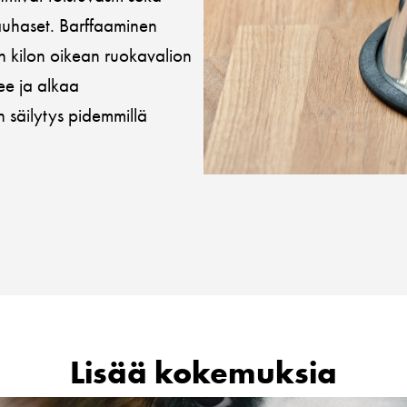
rauhaset. Barffaaminen
n kilon oikean ruokavalion
ee ja alkaa
 säilytys pidemmillä
Lisää kokemuksia