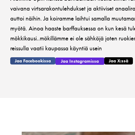
vaivana virtsarakontulehdukset ja aktiiviset anaali
auttoi näihin. Ja koiramme laihtui samalla muutama
myötä. Ainoa haaste barffauksessa on kun kesä tul
mökkikausi..mökillämme ei ole sähköjä joten ruokien
reissulla vaatii kaupassa käyntiä usein
Jaa Facebookissa
Jaa X:ssä
Jaa Instagramissa