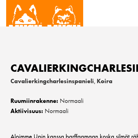
CAVALIERKINGCHARLESI
Cavalierkingcharlesinspanieli
Koira
,
Normaali
Ruumiinrakenne:
Normaali
Aktiivisuus:
Aloimme Upin kanssa barffaamaan koska silmät rähm