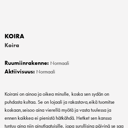
KOIRA
Koira
Ruumiinrakenne:
Normaali
Aktiivisuus:
Normaali
Koirani on ainoa ja oikea minulle, koska sen sydän on
puhdasta kultaa. Se on lojaali ja rakastava,eikä tuomitse
koskaan,seisoo aina vierellä myötä ja vasta tuulessa ja
ennen kaikkea ei pienistä hätkähdä. Hetket sen kanssa
tuntuu aina niin ainutlaatuisille, jopa surullisina päivinä se saa