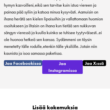
hymyn kasvoilleni,eikä sen tarvitse kuin istua viereen ja
painaa pää syliin ja katsoa minua kysyvästi. Aamuisin on
ihana herätä sen kielen lipaisuihin ja vallattomaan huomion
osoitukseen ja iltaisin on ihana kun tietää sen nukkuvan
sängyn vieressä ja kuulla kuinka se tuhisee tyytyväisesti..ei
ole huonoa hetkeä sen kanssa. Sydämmeni on täysin
menetetty tälle rodulle,etenkin tälle yksilölle. Jotain niin
kaunista ja isoa samassa paketissa.
Jaa Facebookissa
Jaa X:ssä
Jaa
Instagramissa
Lisää kokemuksia