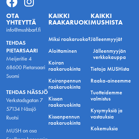
OTA
KAIKKI
KAIKKI
YHTEYTTÄ
RAAKARUOKINNASTA
MUSHISTA
info@mushbarf.fi
Miksi raakaruoka?
Jälleenmyyjät
TEHDAS
PIETARSAARI
Aloittaminen
Jälleenmyyjän
verkkokauppa
Meijeritie 4
Koiran
68600 Pietarsaari
raakaruokinta
Tietoja MUSHista
Suomi
Koiranpennun
Raaka-aineemme
raakaruokinta
TEHDAS NÄSSJÖ
Tuotteidemme
Kissan
valmistus
Verkstadsgatan 7
raakaruokinta
57134 Nässjö
Kysymyksiä ja
Kissanpennun
vastauksia
Ruotsi
raakaruokinta
Kokemuksia
MUSH on osa