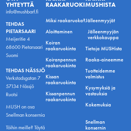
YHTEYTTÄ
RAAKARUOKINNASTA
MUSHISTA
info@mushbarf.fi
Miksi raakaruoka?
Jälleenmyyjät
TEHDAS
PIETARSAARI
Aloittaminen
Jälleenmyyjän
verkkokauppa
Meijeritie 4
Koiran
68600 Pietarsaari
raakaruokinta
Tietoja MUSHista
Suomi
Koiranpennun
Raaka-aineemme
raakaruokinta
TEHDAS NÄSSJÖ
Tuotteidemme
Kissan
valmistus
Verkstadsgatan 7
raakaruokinta
57134 Nässjö
Kysymyksiä ja
Kissanpennun
vastauksia
Ruotsi
raakaruokinta
Kokemuksia
MUSH on osa
Snellman konsernia
Snellman
Töihin meille? Täytä
konsernin