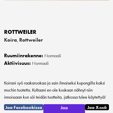
ROTTWEILER
Koira
Rottweiler
,
Ruumiinrakenne:
Normaali
Aktiivisuus:
Normaali
Koirani syö raakaruokaa ja sain ilmaiseksi kupongilla kaksi
muchin tuotetta. Kultaani en ole koskaan nähnyt niin
innoissaan kun söi teidän tuotteita, jatkossa tulee käytettyä!
Jaa Facebookissa
Jaa X:ssä
Jaa