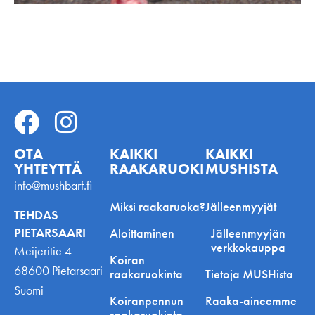
OTA
KAIKKI
KAIKKI
YHTEYTTÄ
RAAKARUOKINNASTA
MUSHISTA
info@mushbarf.fi
Miksi raakaruoka?
Jälleenmyyjät
TEHDAS
PIETARSAARI
Aloittaminen
Jälleenmyyjän
verkkokauppa
Meijeritie 4
Koiran
68600 Pietarsaari
raakaruokinta
Tietoja MUSHista
Suomi
Koiranpennun
Raaka-aineemme
raakaruokinta