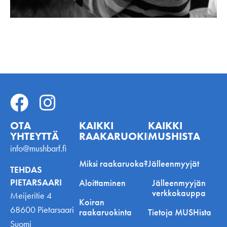
OTA
KAIKKI
KAIKKI
YHTEYTTÄ
RAAKARUOKINNASTA
MUSHISTA
info@mushbarf.fi
Miksi raakaruoka?
Jälleenmyyjät
TEHDAS
PIETARSAARI
Aloittaminen
Jälleenmyyjän
verkkokauppa
Meijeritie 4
Koiran
68600 Pietarsaari
raakaruokinta
Tietoja MUSHista
Suomi