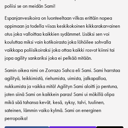
poliisi se on meidän Sami!
Espanjanvesikoira on luonteeltaan vilkas erittäin nopea
oppimaan ja todella viisas keskikokoinen kikkarakarvainen
otus joka valloittaa kaikkien sydämmet. Lisäksi sen voi
kouluttaa miksi vain kotikoirasta joka löhöilee sohvalla
vaikkapa poliisikoiraksi joka ottaa kaikki rosvot kiinni tai
jopa agility sankariksi joka ei pelkää mitään.
Samin oikea nimi on Zorrazo Sahca eli Sami. Sami harrstaa
agilityä, leikkimistä, riehumista, uimista, jalkapalloa,
nukkumista ja vaikka mitä! Agilityn Sami aloitti jo pentuna,
joten siinä Sami on kaikkein paras! Sami ui mökillä olipa
mikä sää tahansa kevät, kesä, syksy, talvi, tuulinen,
sateinen, lämmin vaiko kylmä. Sami on energinen
perropoika!