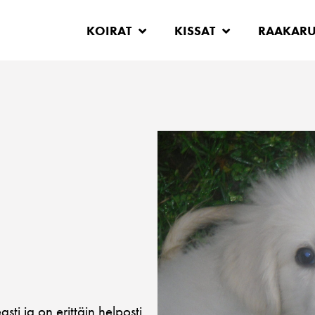
KOIRAT
KISSAT
RAAKAR
sti ja on erittäin helposti