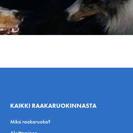
KAIKKI RAAKARUOKINNASTA
Miksi raakaruoka?
Aloittaminen