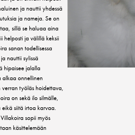
haluinen ja nauttii yhdessä
sutuksia ja nameja. Se on
taa, sillä se haluaa aina
 helposti ja välillä keksii
ira sanan todellisessa
 nauttii sylissä
ä hipaisee jalalla
a alkaa onnellinen
n verran työläs hoidettava,
ra on sekä ilo silmälle,
 eikä siitä irtoa karvaa.
. Villakoira sopii myös
etaan käsittelemään