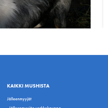
KAIKKI MUSHISTA
Jälleenmyyjät
Jälleenmyyjän verkkokauppa