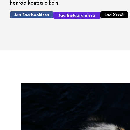
hentoa koiraa oikein.
Jaa Facebookissa
Jaa X:ssä
Jaa Instagramissa