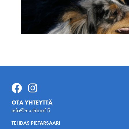
OTA YHTEYTTÄ
info@mushbarf.fi
TEHDAS PIETARSAARI