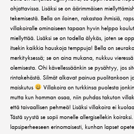
ohjattavissa. Lisäksi se on äärimmäisen miellyttämis
tekemisestä. Bella on iloinen, rakastaa ihmisiä, rap
villakoiralle ominaiseen tapaan hyvin helppo koulut
miellyttää. Lisäksi se on todella älykäs, joten se oppii
itsekin kaikkia hauskoja temppuja! Bella on seurako
merkityksessä; se on aina mukana, nukkuu vieressä ja
olemisesta. Ohi kävellessäänkin se pysähtyy, jos sit
rintakehästä. Silmät alkavat painua puolitankoon j
maiskutus
Villakoira on turkkinsa puolesta jonki
mutta kun homman osaa, niin puhdas takuton villakoi
että taivaallisen pehmeä! Lisäksi villakoira ei kuolaa
Tästä syystä se sopii monelle allergisellekin koiraksi
lapsiperheeseen erinomaisesti, kunhan lapset opet