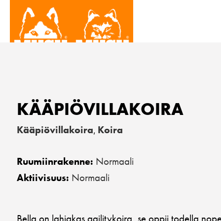
KÄÄPIÖVILLAKOIRA
Kääpiövillakoira
Koira
,
Normaali
Ruumiinrakenne:
Normaali
Aktiivisuus:
Bella on lahjakas agilitykoira, se oppii todella nopea