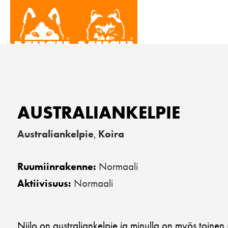
AUSTRALIANKELPIE
Australiankelpie
Koira
,
Normaali
Ruumiinrakenne:
Normaali
Aktiivisuus:
Niilo on australiankelpie ja minulla on myös toin