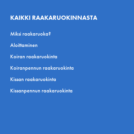
KAIKKI RAAKARUOKINNASTA
Miksi raakaruoka?
Aloittaminen
Koiran raakaruokinta
Koiranpennun raakaruokinta
Kissan raakaruokinta
Kissanpennun raakaruokinta