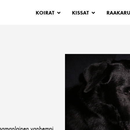
KOIRAT
KISSAT
RAAKAR
en samanlainen vanhempi