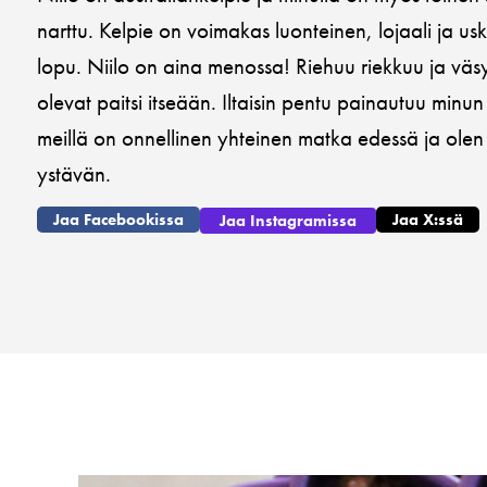
narttu. Kelpie on voimakas luonteinen, lojaali ja usko
lopu. Niilo on aina menossa! Riehuu riekkuu ja väs
olevat paitsi itseään. Iltaisin pentu painautuu minun
meillä on onnellinen yhteinen matka edessä ja ol
ystävän.
Jaa Facebookissa
Jaa X:ssä
Jaa Instagramissa