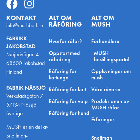
KONTAKT
ALT OM
ALT OM
RÅFÔRING
MUSH
info@mushbarf.se
FABRIKK
Hvorfor råfor?
Forhandlere
JAKOBSTAD
Oppstart med
MUSH
Mejerivägen 4
råfodring
bestillingsportal
68600 Jakobstad
Råfôring for
Opplsyninger om
Finland
kattunge
mush
FABRIK NÄSSJÖ
Råfôring for katt
Våre råvarer
Verkstadsgatan 7
Råfôring for valp
Produksjonen av
57134 Nässjö
MUSH råfor
Råfôring for hund
Sverige
Erfaringer
MUSH er en del av
Snellman-
Snellman