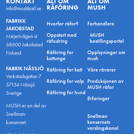
KONTAKT
ALT OM
ALT OM
RÅFÔRING
MUSH
info@mushbarf.se
FABRIKK
Hvorfor råfor?
Forhandlere
JAKOBSTAD
Oppstart med
MUSH
Mejerivägen 4
råfodring
bestillingsportal
68600 Jakobstad
Råfôring for
Opplsyninger om
Finland
kattunge
mush
FABRIK NÄSSJÖ
Råfôring for katt
Våre råvarer
Verkstadsgatan 7
Råfôring for valp
Produksjonen av
57134 Nässjö
MUSH råfor
Råfôring for hund
Sverige
Erfaringer
MUSH er en del av
Snellman-
Snellman
konsernets
konsernet.
varslingskanal