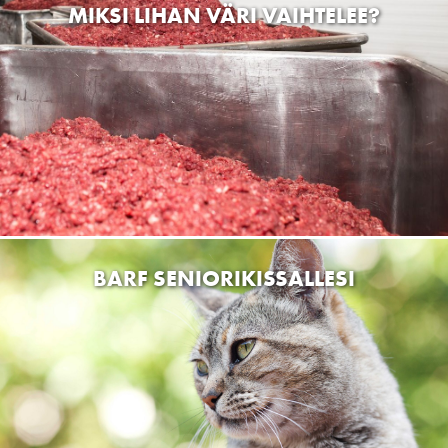
Soffix Hundfysio
Solfvägen 218 65450 Solf
Kalajoen Pieneläinhoitola
Nuorakalliontie 31, 85100 Nuoraperä
TOVE’S SALON OY
Lehtolankuja 3, Raisio, Suomi
Rakki Mafia Oy
Ahlströminkatu 8, Varkaus, Suomi
Eläinhoitola Lapintassu
Vapaudenkatu 2, 98100 Kemijärvi, Finland
Koirakoto OY
Liikasentie 24, 90540 Oulu, Finland
Kirppari Tuulan Tori