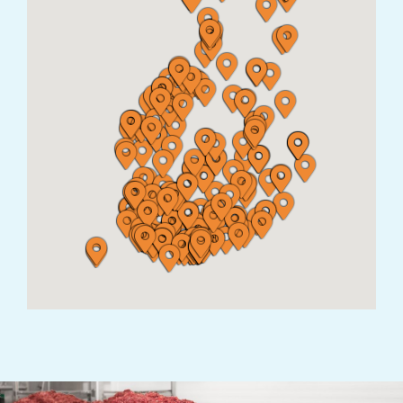
DOGMAN & FRIENDS SEINÄJOKI
SEPPO ILMARINEN 12 60120 SEINÄJOKI
TASSUN TAHTI TMI
Vesisuontie 74, 93700 Kuusamo
ELÄINTARVIKELIIKE DOG & CAT
TYÖPAJATIE 20 06150 Porvoo
Karkkilan Eläintarvike
MÄNTYLÄNKATU 103600 Karkkila
KUURAVAT
Teollisuustie 5, 45360 Kouvola
KUUSAMON LEMMIKKI
Luomantie 11, 93600 Kuusamo