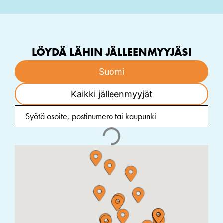
LÖYDÄ LÄHIN JÄLLEENMYYJÄSI
Suomi
Kaikki jälleenmyyjät
NEDERVET OY
MURIKANTIE 7, 68410 ALAVETELI, Suomi
KOIRAN LIHASHUOLTO TANDOG
Paronintie 71, 25700 Kemiö
LEMMIKKITARVIKE TAKKULA
KESKUSKATU 53 A 38700 KANKAANPÄÄ