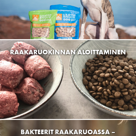
Xanagitrim Tmi
Aittakuja 3, 02430 KirkkonummiMasala, Finland
Pörrö Design
Kulkuripellontie 1, 21420 Lieto, Finland
Pet No 1, Hämeenlinnan
KAKKA – MITÄ SE KERTOO
Wartiamäentie 2, 13130 Hämeenlinna, Finland
KOIRASTASI?
VK STORE OY
Hallituskatu 24, 35800 Mänttä-Vilppula, Finland
Lemmikkitarvike Bestikset
Joensuuntie 14, 31400 Somero, Suomi
Hankkija Somero
31400 Somero, Suomi
LEMMIKKISIRKUS