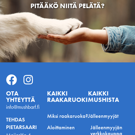
MUSH VAISTO – NYT MYÖS
Häyrisentie 4, 76100 Pieksämäki, Suomi
PAKASTEKUIVATTUNA
Dogman and Friends Lahti
Apilakatu 1, 15610 Lahti, Suomi
Eräkolmio
Lamminraitti 25, 16900 Lammi, Finland
Dogman and Friends Raisio
Itäniityntie 16, Raisio, Suomi
RAAKARUOKINNAN ALOITTAMINEN
Lempimurre Oy
Kauppakatu 20, 78200 Varkaus, Suomi
Peten Koiratarvike Oulu
Kaakkurinkulma 4, 90420 Oulu, Suomi
Dogman and Friends Kaari
Kantelettarentie 1, 00420 Helsinki, Suomi