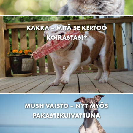
Kainuuntie 32, Sotkamo, Finland
SEO Kestilä
Kestilänraitti 2, Kestilä, Finland
MIKSI LIHAN VÄRI VAIHTELEE?
PUUTARHA-PETEN LEMMIKKITARVIKE
Myllyrannantie 2, 35820 Mänttä, Suomi
Eläintarvike Lysti Mäntsälä
Lahdentie 27, Mäntsälä, Suomi
Ketunkullan Hyvinvointi Oy
Vernerintie 1 as 5, KirkkonummiMasala, Finland
DOGMAN & FRIENDS KAAKKURI OULU
Pesätie 3, 90420 Oulu, Finland
BARF SENIORIKISSALLESI
Tmi Sanna Ketomäki
Kylmäojantie 12, 40660 Jyväskylä, Finland