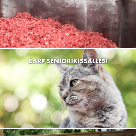
Eläintarvike Lysti Mäntsälä
Lahdentie 27, Mäntsälä, Suomi
Ketunkullan Hyvinvointi Oy
Vernerintie 1 as 5, KirkkonummiMasala, Finland
DOGMAN & FRIENDS KAAKKURI OULU
Pesätie 3, 90420 Oulu, Finland
BARF SENIORIKISSALLESI
Tmi Sanna Ketomäki
Kylmäojantie 12, 40660 Jyväskylä, Finland
Xanagitrim Tmi
Aittakuja 3, 02430 KirkkonummiMasala, Finland
Pörrö Design
Kulkuripellontie 1, 21420 Lieto, Finland
Pet No 1, Hämeenlinnan