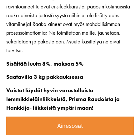
ravintoaineet tulevat ensiluokkaisista, pääosin kotimaisista
raaka-aineista ja tästä syystä niihin ei ole lisätty edes
vitamiineja! Raaka-aineet ovat myös mahdollisimman
prosessoimattomia; Ne toimitetaan meille, jauhetaan,
sekoitetaan ja pakastetaan. Muuta käsittelyä ne eivät
tarvitse.
Sisältää luuta 8%, maksaa 5%
Saatavilla 3 kg pakkauksessa
Vaistot löydät hyvin varustelluista
lemmikkieläinliikkeistä, Prisma Raudoista ja
Hankkija- liikkeistä ympäri maan!
Ainesosat