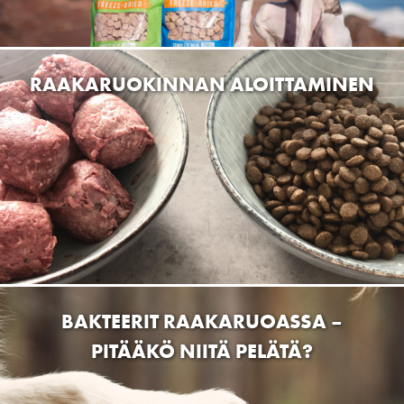
Dogman and Friends Raisio
Itäniityntie 16, Raisio, Suomi
RAAKARUOKINNAN ALOITTAMINEN
Lempimurre Oy
Kauppakatu 20, 78200 Varkaus, Suomi
Peten Koiratarvike Oulu
Kaakkurinkulma 4, 90420 Oulu, Suomi
Dogman and Friends Kaari
Kantelettarentie 1, 00420 Helsinki, Suomi
Hunddagis Doggis
Pitkäkatu 57, 65100 Vaasa, Suomi
BAKTEERIT RAAKARUOASSA –
Tassuniityn Koirahoitola
PITÄÄKÖ NIITÄ PELÄTÄ?
56550 Niska-Pietilä, Suomi