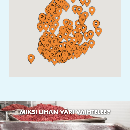
Lehtolankuja 3, Raisio, Suomi
Rakki Mafia Oy
Ahlströminkatu 8, Varkaus, Suomi
Eläinhoitola Lapintassu
Vapaudenkatu 2, 98100 Kemijärvi, Finland
Koirakoto OY
Liikasentie 24, 90540 Oulu, Finland
Kirppari Tuulan Tori
Kainuuntie 32, Sotkamo, Finland
SEO Kestilä
Kestilänraitti 2, Kestilä, Finland
MIKSI LIHAN VÄRI VAIHTELEE?
PUUTARHA-PETEN LEMMIKKITARVIKE
Myllyrannantie 2, 35820 Mänttä, Suomi