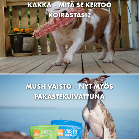
KAKKA – MITÄ SE KERTOO
Wartiamäentie 2, 13130 Hämeenlinna, Finland
KOIRASTASI?
VK STORE OY
Hallituskatu 24, 35800 Mänttä-Vilppula, Finland
Lemmikkitarvike Bestikset
Joensuuntie 14, 31400 Somero, Suomi
Hankkija Somero
31400 Somero, Suomi
LEMMIKKISIRKUS
MUSH VAISTO – NYT MYÖS
Häyrisentie 4, 76100 Pieksämäki, Suomi
PAKASTEKUIVATTUNA
Dogman and Friends Lahti
Apilakatu 1, 15610 Lahti, Suomi
Eräkolmio
Lamminraitti 25, 16900 Lammi, Finland