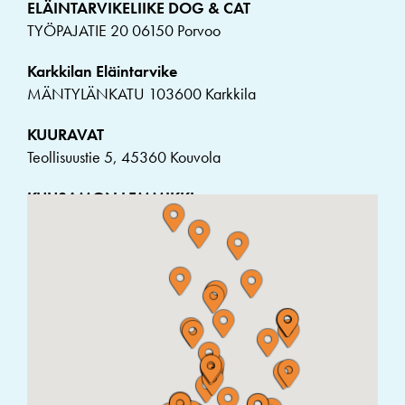
ELÄINTARVIKELIIKE DOG & CAT
TYÖPAJATIE 20 06150 Porvoo
Karkkilan Eläintarvike
MÄNTYLÄNKATU 103600 Karkkila
KUURAVAT
Teollisuustie 5, 45360 Kouvola
KUUSAMON LEMMIKKI
Luomantie 11, 93600 Kuusamo
Soffix Hundfysio
Solfvägen 218 65450 Solf
Kalajoen Pieneläinhoitola
Nuorakalliontie 31, 85100 Nuoraperä
TOVE’S SALON OY