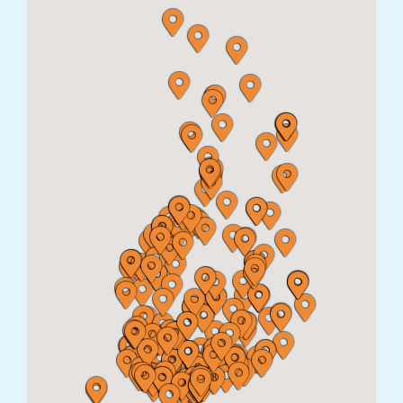
MURIKANTIE 7, 68410 ALAVETELI, Suomi
KOIRAN LIHASHUOLTO TANDOG
Paronintie 71, 25700 Kemiö
LEMMIKKITARVIKE TAKKULA
KESKUSKATU 53 A 38700 KANKAANPÄÄ
DOGMAN & FRIENDS SEINÄJOKI
SEPPO ILMARINEN 12 60120 SEINÄJOKI
TASSUN TAHTI TMI
Vesisuontie 74, 93700 Kuusamo
ELÄINTARVIKELIIKE DOG & CAT
TYÖPAJATIE 20 06150 Porvoo
Karkkilan Eläintarvike
MÄNTYLÄNKATU 103600 Karkkila