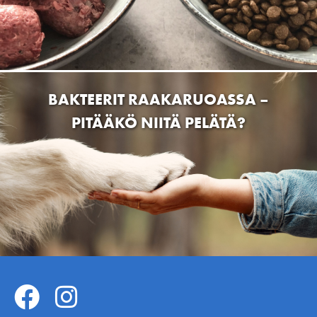
Lemmikkitarvike Bestikset
Joensuuntie 14, 31400 Somero, Suomi
Hankkija Somero
31400 Somero, Suomi
LEMMIKKISIRKUS
MUSH VAISTO – NYT MYÖS
Häyrisentie 4, 76100 Pieksämäki, Suomi
PAKASTEKUIVATTUNA
Dogman and Friends Lahti
Apilakatu 1, 15610 Lahti, Suomi
Eräkolmio
Lamminraitti 25, 16900 Lammi, Finland
Dogman and Friends Raisio
Itäniityntie 16, Raisio, Suomi
RAAKARUOKINNAN ALOITTAMINEN
Lempimurre Oy