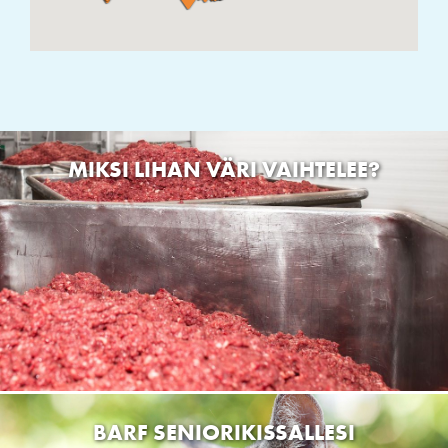
KUURAVAT
Teollisuustie 5, 45360 Kouvola
KUUSAMON LEMMIKKI
Luomantie 11, 93600 Kuusamo
Soffix Hundfysio
Solfvägen 218 65450 Solf
Kalajoen Pieneläinhoitola
Nuorakalliontie 31, 85100 Nuoraperä
TOVE’S SALON OY
Lehtolankuja 3, Raisio, Suomi
Rakki Mafia Oy
Ahlströminkatu 8, Varkaus, Suomi