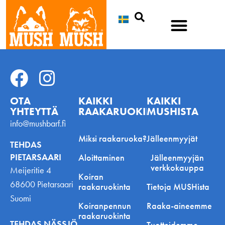
Etsi
OTA
KAIKKI
KAIKKI
YHTEYTTÄ
RAAKARUOKINNASTA
MUSHISTA
info@mushbarf.fi
Miksi raakaruoka?
Jälleenmyyjät
TEHDAS
PIETARSAARI
Aloittaminen
Jälleenmyyjän
verkkokauppa
Meijeritie 4
Koiran
68600 Pietarsaari
raakaruokinta
Tietoja MUSHista
Suomi
Koiranpennun
Raaka-aineemme
raakaruokinta
TEHDAS NÄSSJÖ
Tuotteidemme