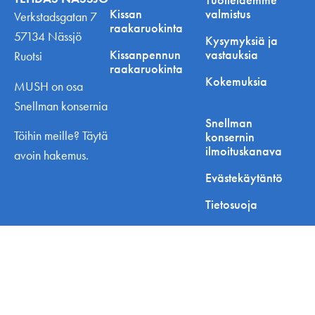
Kissan
valmistus
Verkstadsgatan 7
raakaruokinta
57134 Nässjö
Kysymyksiä ja
Kissanpennun
vastauksia
Ruotsi
raakaruokinta
Kokemuksia
MUSH on osa
Snellman konsernia
Snellman
Töihin meille? Täytä
konsernin
ilmoituskanava
avoin hakemus.
Evästekäytäntö
Tietosuoja