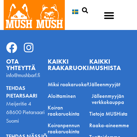
Etsi
OTA
KAIKKI
KAIKKI
YHTEYTTÄ
RAAKARUOKINNASTA
MUSHISTA
info@mushbarf.fi
Miksi raakaruoka?
Jälleenmyyjät
TEHDAS
PIETARSAARI
Aloittaminen
Jälleenmyyjän
verkkokauppa
Meijeritie 4
Koiran
68600 Pietarsaari
raakaruokinta
Tietoja MUSHista
Suomi
Koiranpennun
Raaka-aineemme
raakaruokinta
TEHDAS NÄSSJÖ
Tuotteidemme