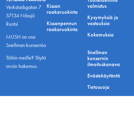
Kissan
valmistus
Verkstadsgatan 7
raakaruokinta
57134 Nässjö
Kysymyksiä ja
Kissanpennun
vastauksia
Ruotsi
raakaruokinta
Kokemuksia
MUSH on osa
Snellman konsernia
Snellman
Töihin meille? Täytä
konsernin
ilmoituskanava
avoin hakemus.
Evästekäytäntö
Tietosuoja