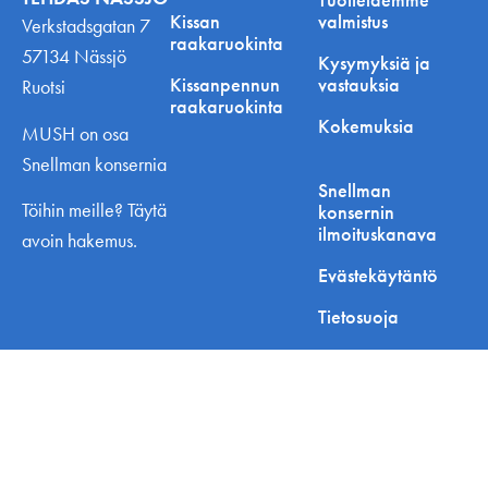
Kissan
valmistus
Verkstadsgatan 7
raakaruokinta
57134 Nässjö
Kysymyksiä ja
Kissanpennun
vastauksia
Ruotsi
raakaruokinta
Kokemuksia
MUSH on osa
Snellman konsernia
Snellman
Töihin meille? Täytä
konsernin
ilmoituskanava
avoin hakemus.
Evästekäytäntö
Tietosuoja