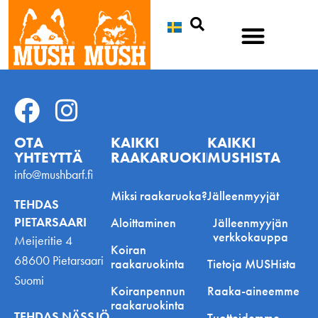
Etsi
OTA
KAIKKI
KAIKKI
YHTEYTTÄ
RAAKARUOKINNASTA
MUSHISTA
info@mushbarf.fi
Miksi raakaruoka?
Jälleenmyyjät
TEHDAS
PIETARSAARI
Aloittaminen
Jälleenmyyjän
verkkokauppa
Meijeritie 4
Koiran
68600 Pietarsaari
raakaruokinta
Tietoja MUSHista
Suomi
Koiranpennun
Raaka-aineemme
raakaruokinta
TEHDAS NÄSSJÖ
Tuotteidemme