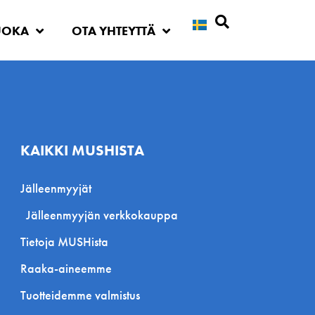
UOKA
OTA YHTEYTTÄ
Etsi
KAIKKI MUSHISTA
Jälleenmyyjät
Jälleenmyyjän verkkokauppa
Tietoja MUSHista
Raaka-aineemme
Tuotteidemme valmistus