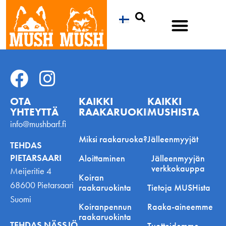
Etsi
OTA
KAIKKI
KAIKKI
YHTEYTTÄ
RAAKARUOKINNASTA
MUSHISTA
info@mushbarf.fi
Miksi raakaruoka?
Jälleenmyyjät
TEHDAS
PIETARSAARI
Aloittaminen
Jälleenmyyjän
verkkokauppa
Meijeritie 4
Koiran
68600 Pietarsaari
raakaruokinta
Tietoja MUSHista
Suomi
Koiranpennun
Raaka-aineemme
raakaruokinta
TEHDAS NÄSSJÖ
Tuotteidemme