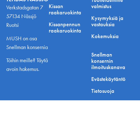
Kissan
valmistus
Verkstadsgatan 7
raakaruokinta
57134 Nässjö
Kysymyksiä ja
Kissanpennun
vastauksia
Ruotsi
raakaruokinta
Kokemuksia
MUSH on osa
Snellman konsernia
Snellman
Töihin meille? Täytä
konsernin
ilmoituskanava
avoin hakemus.
Evästekäytäntö
Tietosuoja