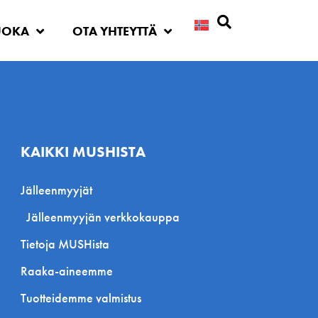
UOKA
OTA YHTEYTTÄ
Etsi
KAIKKI MUSHISTA
Jälleenmyyjät
Jälleenmyyjän verkkokauppa
Tietoja MUSHista
Raaka-aineemme
Tuotteidemme valmistus