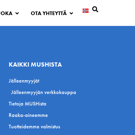
UOKA
OTA YHTEYTTÄ
Etsi
KAIKKI MUSHISTA
Jälleenmyyjät
Jälleenmyyjän verkkokauppa
Tietoja MUSHista
Raaka-aineemme
Tuotteidemme valmistus