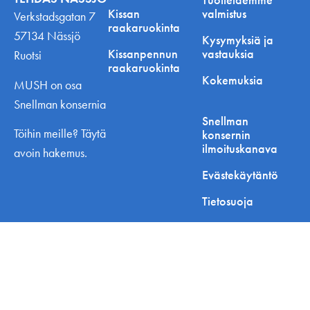
Kissan
valmistus
Verkstadsgatan 7
raakaruokinta
57134 Nässjö
Kysymyksiä ja
Kissanpennun
vastauksia
Ruotsi
raakaruokinta
Kokemuksia
MUSH on osa
Snellman konsernia
Snellman
Töihin meille? Täytä
konsernin
ilmoituskanava
avoin hakemus.
Evästekäytäntö
Tietosuoja