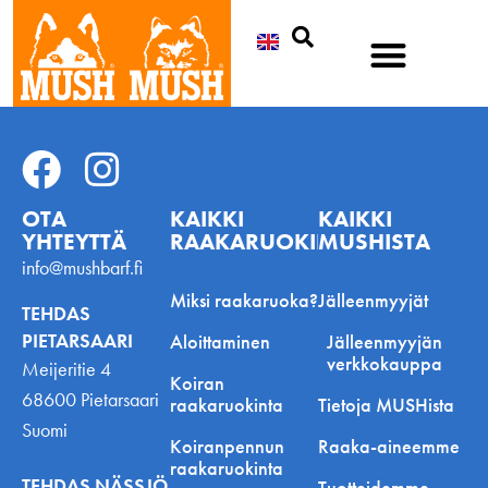
Etsi
OTA
KAIKKI
KAIKKI
YHTEYTTÄ
RAAKARUOKINNASTA
MUSHISTA
info@mushbarf.fi
Miksi raakaruoka?
Jälleenmyyjät
TEHDAS
PIETARSAARI
Aloittaminen
Jälleenmyyjän
verkkokauppa
Meijeritie 4
Koiran
68600 Pietarsaari
raakaruokinta
Tietoja MUSHista
Suomi
Koiranpennun
Raaka-aineemme
raakaruokinta
TEHDAS NÄSSJÖ
Tuotteidemme