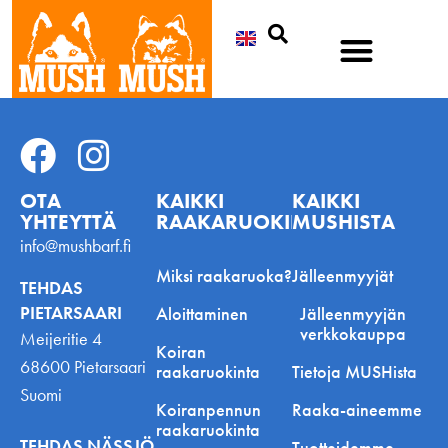
Etsi
OTA
KAIKKI
KAIKKI
YHTEYTTÄ
RAAKARUOKINNASTA
MUSHISTA
info@mushbarf.fi
Miksi raakaruoka?
Jälleenmyyjät
TEHDAS
PIETARSAARI
Aloittaminen
Jälleenmyyjän
verkkokauppa
Meijeritie 4
Koiran
68600 Pietarsaari
raakaruokinta
Tietoja MUSHista
Suomi
Koiranpennun
Raaka-aineemme
raakaruokinta
TEHDAS NÄSSJÖ
Tuotteidemme