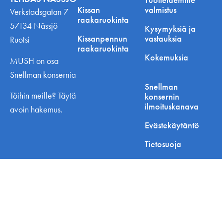
Kissan
valmistus
Verkstadsgatan 7
raakaruokinta
57134 Nässjö
Kysymyksiä ja
Kissanpennun
vastauksia
Ruotsi
raakaruokinta
Kokemuksia
MUSH on osa
Snellman konsernia
Snellman
Töihin meille? Täytä
konsernin
ilmoituskanava
avoin hakemus.
Evästekäytäntö
Tietosuoja