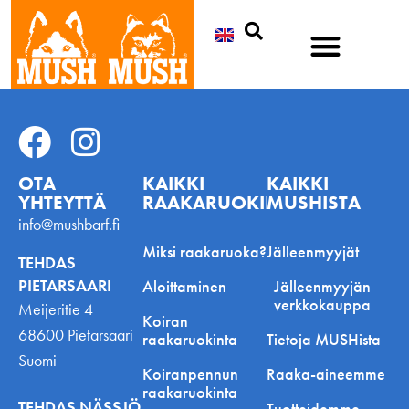
Etsi
OTA
KAIKKI
KAIKKI
YHTEYTTÄ
RAAKARUOKINNASTA
MUSHISTA
info@mushbarf.fi
Miksi raakaruoka?
Jälleenmyyjät
TEHDAS
PIETARSAARI
Aloittaminen
Jälleenmyyjän
verkkokauppa
Meijeritie 4
Koiran
68600 Pietarsaari
raakaruokinta
Tietoja MUSHista
Suomi
Koiranpennun
Raaka-aineemme
raakaruokinta
TEHDAS NÄSSJÖ
Tuotteidemme