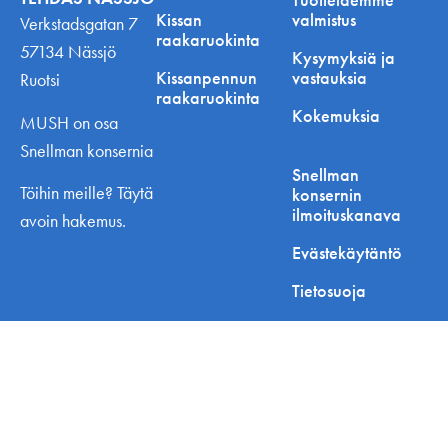
Kissan
valmistus
Verkstadsgatan 7
raakaruokinta
57134 Nässjö
Kysymyksiä ja
Kissanpennun
vastauksia
Ruotsi
raakaruokinta
Kokemuksia
MUSH on osa
Snellman konsernia
Snellman
Töihin meille? Täytä
konsernin
ilmoituskanava
avoin hakemus.
Evästekäytäntö
Tietosuoja