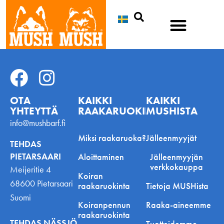
Etsi
OTA
KAIKKI
KAIKKI
YHTEYTTÄ
RAAKARUOKINNASTA
MUSHISTA
info@mushbarf.fi
Miksi raakaruoka?
Jälleenmyyjät
TEHDAS
PIETARSAARI
Aloittaminen
Jälleenmyyjän
verkkokauppa
Meijeritie 4
Koiran
68600 Pietarsaari
raakaruokinta
Tietoja MUSHista
Suomi
Koiranpennun
Raaka-aineemme
raakaruokinta
TEHDAS NÄSSJÖ
Tuotteidemme