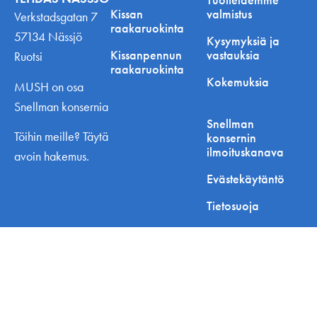
Kissan
valmistus
Verkstadsgatan 7
raakaruokinta
57134 Nässjö
Kysymyksiä ja
Kissanpennun
vastauksia
Ruotsi
raakaruokinta
Kokemuksia
MUSH on osa
Snellman konsernia
Snellman
Töihin meille? Täytä
konsernin
ilmoituskanava
avoin hakemus.
Evästekäytäntö
Tietosuoja