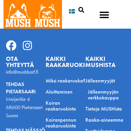
Etsi
OTA
KAIKKI
KAIKKI
YHTEYTTÄ
RAAKARUOKINNASTA
MUSHISTA
info@mushbarf.fi
Miksi raakaruoka?
Jälleenmyyjät
TEHDAS
PIETARSAARI
Aloittaminen
Jälleenmyyjän
verkkokauppa
Meijeritie 4
Koiran
68600 Pietarsaari
raakaruokinta
Tietoja MUSHista
Suomi
Koiranpennun
Raaka-aineemme
raakaruokinta
TEHDAS NÄSSJÖ
Tuotteidemme