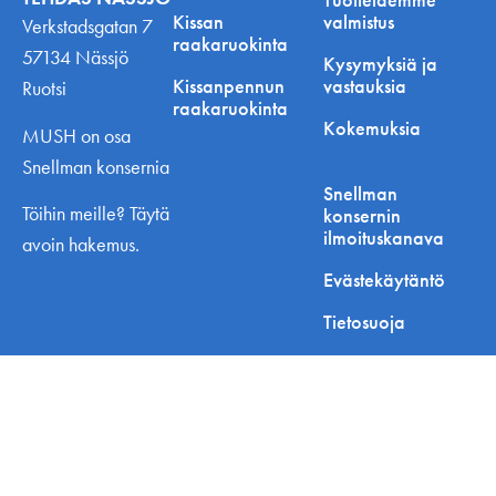
Kissan
valmistus
Verkstadsgatan 7
raakaruokinta
57134 Nässjö
Kysymyksiä ja
Kissanpennun
vastauksia
Ruotsi
raakaruokinta
Kokemuksia
MUSH on osa
Snellman konsernia
Snellman
Töihin meille? Täytä
konsernin
ilmoituskanava
avoin hakemus.
Evästekäytäntö
Tietosuoja