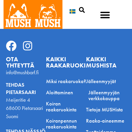
Etsi
OTA
KAIKKI
KAIKKI
YHTEYTTÄ
RAAKARUOKINNASTA
MUSHISTA
info@mushbarf.fi
Miksi raakaruoka?
Jälleenmyyjät
TEHDAS
PIETARSAARI
Aloittaminen
Jälleenmyyjän
verkkokauppa
Meijeritie 4
Koiran
68600 Pietarsaari
raakaruokinta
Tietoja MUSHista
Suomi
Koiranpennun
Raaka-aineemme
raakaruokinta
TEHDAS NÄSSJÖ
Tuotteidemme