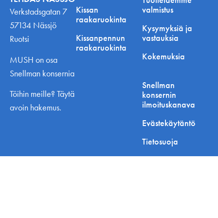
Kissan
valmistus
Verkstadsgatan 7
raakaruokinta
57134 Nässjö
Kysymyksiä ja
Kissanpennun
vastauksia
Ruotsi
raakaruokinta
Kokemuksia
MUSH on osa
Snellman konsernia
Snellman
Töihin meille? Täytä
konsernin
ilmoituskanava
avoin hakemus.
Evästekäytäntö
Tietosuoja