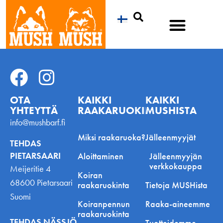
Etsi
OTA
KAIKKI
KAIKKI
YHTEYTTÄ
RAAKARUOKINNASTA
MUSHISTA
info@mushbarf.fi
Miksi raakaruoka?
Jälleenmyyjät
TEHDAS
PIETARSAARI
Aloittaminen
Jälleenmyyjän
verkkokauppa
Meijeritie 4
Koiran
68600 Pietarsaari
raakaruokinta
Tietoja MUSHista
Suomi
Koiranpennun
Raaka-aineemme
raakaruokinta
TEHDAS NÄSSJÖ
Tuotteidemme