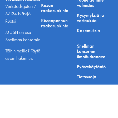
Kissan
valmistus
Verkstadsgatan 7
raakaruokinta
57134 Nässjö
Kysymyksiä ja
Kissanpennun
vastauksia
Ruotsi
raakaruokinta
Kokemuksia
MUSH on osa
Snellman konsernia
Snellman
Töihin meille? Täytä
konsernin
ilmoituskanava
avoin hakemus.
Evästekäytäntö
Tietosuoja