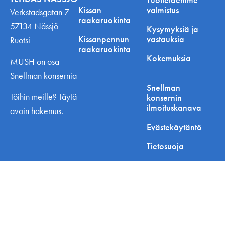
Kissan
valmistus
Verkstadsgatan 7
raakaruokinta
57134 Nässjö
Kysymyksiä ja
Kissanpennun
vastauksia
Ruotsi
raakaruokinta
Kokemuksia
MUSH on osa
Snellman konsernia
Snellman
Töihin meille? Täytä
konsernin
ilmoituskanava
avoin hakemus.
Evästekäytäntö
Tietosuoja