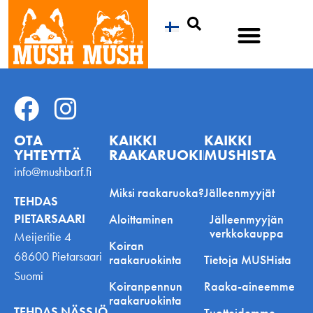
Etsi
OTA
KAIKKI
KAIKKI
YHTEYTTÄ
RAAKARUOKINNASTA
MUSHISTA
info@mushbarf.fi
Miksi raakaruoka?
Jälleenmyyjät
TEHDAS
PIETARSAARI
Aloittaminen
Jälleenmyyjän
verkkokauppa
Meijeritie 4
Koiran
68600 Pietarsaari
raakaruokinta
Tietoja MUSHista
Suomi
Koiranpennun
Raaka-aineemme
raakaruokinta
TEHDAS NÄSSJÖ
Tuotteidemme