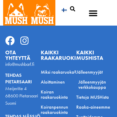
Etsi
OTA
KAIKKI
KAIKKI
YHTEYTTÄ
RAAKARUOKINNASTA
MUSHISTA
info@mushbarf.fi
Miksi raakaruoka?
Jälleenmyyjät
TEHDAS
PIETARSAARI
Aloittaminen
Jälleenmyyjän
verkkokauppa
Meijeritie 4
Koiran
68600 Pietarsaari
raakaruokinta
Tietoja MUSHista
Suomi
Koiranpennun
Raaka-aineemme
raakaruokinta
TEHDAS NÄSSJÖ
Tuotteidemme