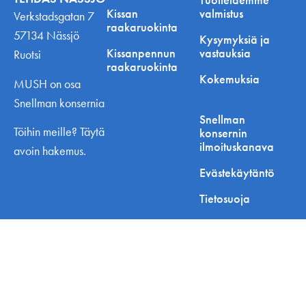
Kissan
valmistus
Verkstadsgatan 7
raakaruokinta
57134 Nässjö
Kysymyksiä ja
Kissanpennun
vastauksia
Ruotsi
raakaruokinta
Kokemuksia
MUSH on osa
Snellman konsernia
Snellman
Töihin meille? Täytä
konsernin
ilmoituskanava
avoin hakemus.
Evästekäytäntö
Tietosuoja