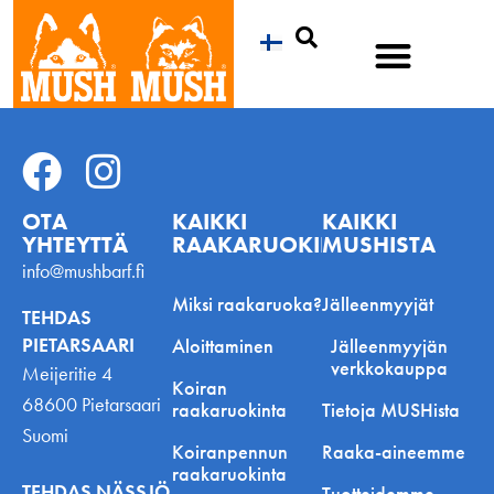
Etsi
OTA
KAIKKI
KAIKKI
YHTEYTTÄ
RAAKARUOKINNASTA
MUSHISTA
info@mushbarf.fi
Miksi raakaruoka?
Jälleenmyyjät
TEHDAS
PIETARSAARI
Aloittaminen
Jälleenmyyjän
verkkokauppa
Meijeritie 4
Koiran
68600 Pietarsaari
raakaruokinta
Tietoja MUSHista
Suomi
Koiranpennun
Raaka-aineemme
raakaruokinta
TEHDAS NÄSSJÖ
Tuotteidemme