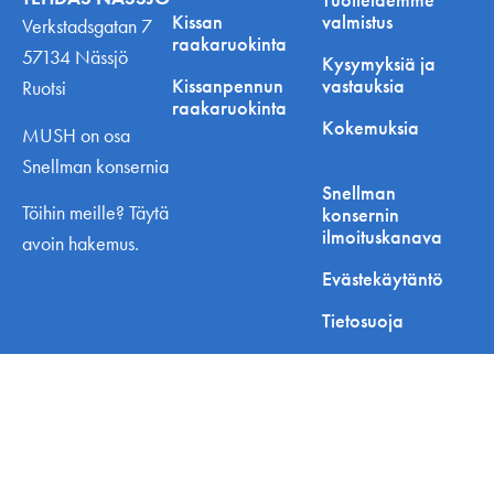
Kissan
valmistus
Verkstadsgatan 7
raakaruokinta
57134 Nässjö
Kysymyksiä ja
Kissanpennun
vastauksia
Ruotsi
raakaruokinta
Kokemuksia
MUSH on osa
Snellman konsernia
Snellman
Töihin meille? Täytä
konsernin
ilmoituskanava
avoin hakemus.
Evästekäytäntö
Tietosuoja