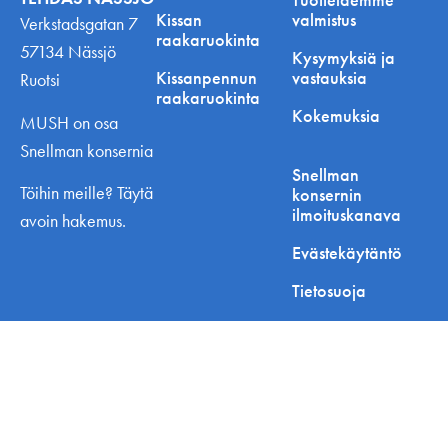
Kissan
valmistus
Verkstadsgatan 7
raakaruokinta
57134 Nässjö
Kysymyksiä ja
Kissanpennun
vastauksia
Ruotsi
raakaruokinta
Kokemuksia
MUSH on osa
Snellman konsernia
Snellman
Töihin meille? Täytä
konsernin
ilmoituskanava
avoin hakemus.
Evästekäytäntö
Tietosuoja