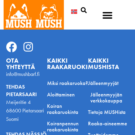
Etsi
OTA
KAIKKI
KAIKKI
YHTEYTTÄ
RAAKARUOKINNASTA
MUSHISTA
info@mushbarf.fi
Miksi raakaruoka?
Jälleenmyyjät
TEHDAS
PIETARSAARI
Aloittaminen
Jälleenmyyjän
verkkokauppa
Meijeritie 4
Koiran
68600 Pietarsaari
raakaruokinta
Tietoja MUSHista
Suomi
Koiranpennun
Raaka-aineemme
raakaruokinta
TEHDAS NÄSSJÖ
Tuotteidemme