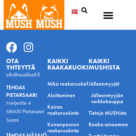
Etsi
OTA
KAIKKI
KAIKKI
YHTEYTTÄ
RAAKARUOKINNASTA
MUSHISTA
info@mushbarf.fi
Miksi raakaruoka?
Jälleenmyyjät
TEHDAS
PIETARSAARI
Aloittaminen
Jälleenmyyjän
verkkokauppa
Meijeritie 4
Koiran
68600 Pietarsaari
raakaruokinta
Tietoja MUSHista
Suomi
Koiranpennun
Raaka-aineemme
raakaruokinta
TEHDAS NÄSSJÖ
Tuotteidemme