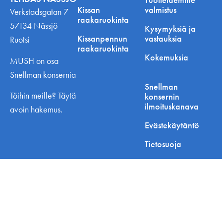
Kissan
valmistus
Verkstadsgatan 7
raakaruokinta
57134 Nässjö
Kysymyksiä ja
Kissanpennun
vastauksia
Ruotsi
raakaruokinta
Kokemuksia
MUSH on osa
Snellman konsernia
Snellman
Töihin meille? Täytä
konsernin
ilmoituskanava
avoin hakemus.
Evästekäytäntö
Tietosuoja