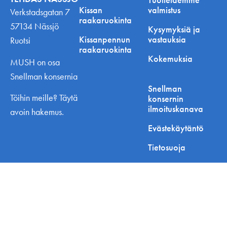
Kissan
valmistus
Verkstadsgatan 7
raakaruokinta
57134 Nässjö
Kysymyksiä ja
Kissanpennun
vastauksia
Ruotsi
raakaruokinta
Kokemuksia
MUSH on osa
Snellman konsernia
Snellman
Töihin meille? Täytä
konsernin
ilmoituskanava
avoin hakemus.
Evästekäytäntö
Tietosuoja