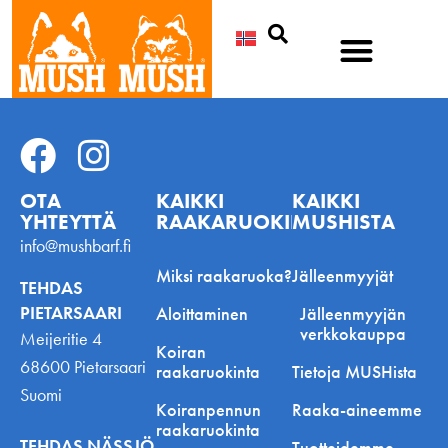
Etsi
OTA
KAIKKI
KAIKKI
YHTEYTTÄ
RAAKARUOKINNASTA
MUSHISTA
info@mushbarf.fi
Miksi raakaruoka?
Jälleenmyyjät
TEHDAS
PIETARSAARI
Aloittaminen
Jälleenmyyjän
verkkokauppa
Meijeritie 4
Koiran
68600 Pietarsaari
raakaruokinta
Tietoja MUSHista
Suomi
Koiranpennun
Raaka-aineemme
raakaruokinta
TEHDAS NÄSSJÖ
Tuotteidemme