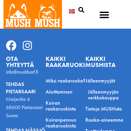
Etsi
OTA
KAIKKI
KAIKKI
YHTEYTTÄ
RAAKARUOKINNASTA
MUSHISTA
info@mushbarf.fi
Miksi raakaruoka?
Jälleenmyyjät
TEHDAS
PIETARSAARI
Aloittaminen
Jälleenmyyjän
verkkokauppa
Meijeritie 4
Koiran
68600 Pietarsaari
raakaruokinta
Tietoja MUSHista
Suomi
Koiranpennun
Raaka-aineemme
raakaruokinta
TEHDAS NÄSSJÖ
Tuotteidemme