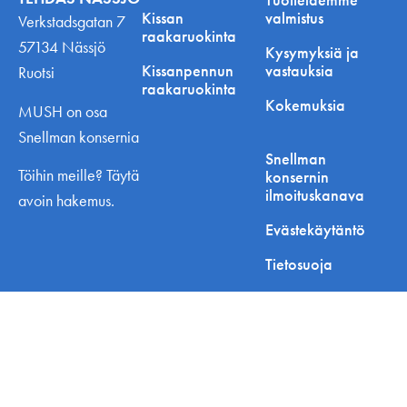
Kissan
valmistus
Verkstadsgatan 7
raakaruokinta
57134 Nässjö
Kysymyksiä ja
Kissanpennun
vastauksia
Ruotsi
raakaruokinta
Kokemuksia
MUSH on osa
Snellman konsernia
Snellman
Töihin meille? Täytä
konsernin
ilmoituskanava
avoin hakemus.
Evästekäytäntö
Tietosuoja