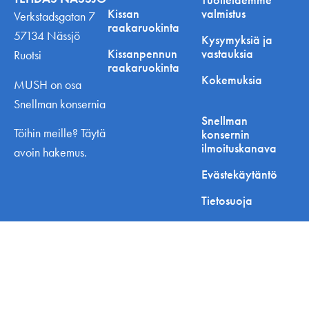
Kissan
valmistus
Verkstadsgatan 7
raakaruokinta
57134 Nässjö
Kysymyksiä ja
Kissanpennun
vastauksia
Ruotsi
raakaruokinta
Kokemuksia
MUSH on osa
Snellman konsernia
Snellman
Töihin meille? Täytä
konsernin
ilmoituskanava
avoin hakemus.
Evästekäytäntö
Tietosuoja