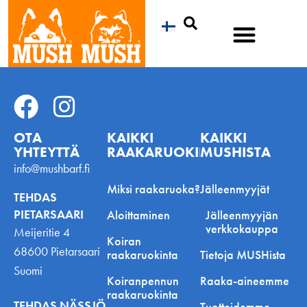
Etsi
OTA
KAIKKI
KAIKKI
YHTEYTTÄ
RAAKARUOKINNASTA
MUSHISTA
info@mushbarf.fi
Miksi raakaruoka?
Jälleenmyyjät
TEHDAS
PIETARSAARI
Aloittaminen
Jälleenmyyjän
verkkokauppa
Meijeritie 4
Koiran
68600 Pietarsaari
raakaruokinta
Tietoja MUSHista
Suomi
Koiranpennun
Raaka-aineemme
raakaruokinta
TEHDAS NÄSSJÖ
Tuotteidemme