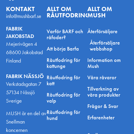
KONTAKT
ALLT OM
ALLT OM
RÅUTFODRING
MUSH
info@mushbarf.se
FABRIK
Varför BARF och
Återförsäljare
JAKOBSTAD
råfoder?
Återförsäljare
Mejerivägen 4
Att börja Barfa
webbshop
68600 Jakobstad
Råutfodring för
Information om
Finland
kattunge
Mush
FABRIK NÄSSJÖ
Råutfodring för
Våra råvaror
katt
Verkstadsgatan 7
Tillverkning av
57134 Nässjö
Råutfodring för
våra produkter
Sverige
valp
Frågor & Svar
Råutfodring för
MUSH är en del av
Erfarenheter
hund
Snellman
koncernen