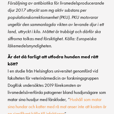
Försäljning av antibiotika för livsmedelsproducerande
djur 2017 uttryckt som mg aktiv substans per
populationskorrektionsenhet (PKU). PKU motsvarar
ungefär den sammanlagda vikten av levande djur i ett
land, uttryckt i kilo. Måttet är trubbigt och därför ska
siffrorna tolkas med försiktighet. Källa: Europeiska
läkemedelsmyndigheten.
Är det då farligt att utfodra hunden med rått
kött?
I en studie från Helsingfors universitet genomförd vid
fakulteten för veterinärmedicin av forskningsgruppen
DogRisk undersöktes 2019 förekomsten av
livsmedelsöverförda patogener bland husdjursägare som
matar sina husdjur med färskfoder, ”
Hushåll som matar
sina hundar och katter med rå mat anser inte att kosten är
en signifikant källa till infektioner
”.