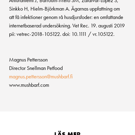
Anturaniemi J, Barrouin-Melo SM, Zaldivar-López S,
Sinkko H, Hielm-Björkman A. Ägarnas uppfattning om
att få infektioner genom rå husdjursfoder: en omfattande
internetbaserad undersökning. Vet Rec. 19. augusti 2019
pii: vetrec-2018-105122. doi: 10.1111 / vr.105122.
Magnus Pettersson
Director Snellman Petfood
magnus.pettersson@mushbarf.fi
www.mushbarf.com
LÄS MER