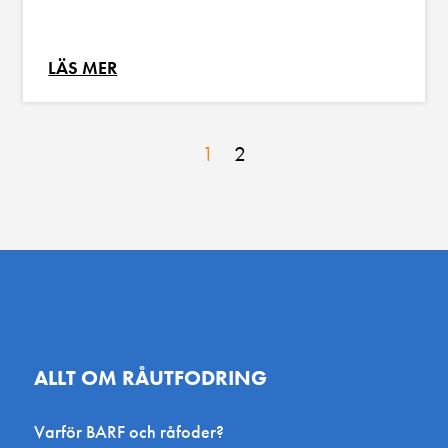
LÄS MER
1
2
ALLT OM RÅUTFODRING
Varför BARF och råfoder?