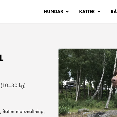
HUNDAR
KATTER
RÅ
L
(10–30 kg)
Bättre matsmältning
,
,