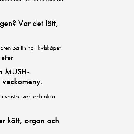
gen? Var det lätt,
aten på tining i kylskåpet
efter.
ika MUSH-
n veckomeny.
h vaisto svart och olika
r kött, organ och