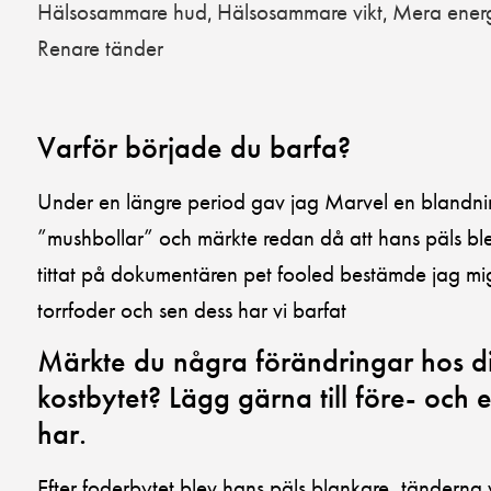
Hälsosammare hud
Hälsosammare vikt
Mera ener
,
,
Renare tänder
Varför började du barfa?
Under en längre period gav jag Marvel en blandni
”mushbollar” och märkte redan då att hans päls blev
tittat på dokumentären pet fooled bestämde jag mig
torrfoder och sen dess har vi barfat
Märkte du några förändringar hos dit
kostbytet? Lägg gärna till före- och ef
har.
Efter foderbytet blev hans päls blankare, tänderna v