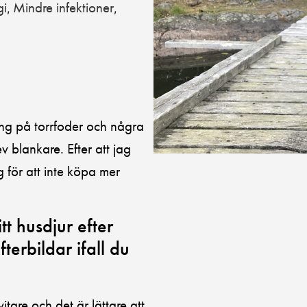
gi
Mindre infektioner
,
,
ng på torrfoder och några
 blankare. Efter att jag
 för att inte köpa mer
t husdjur efter
terbildar ifall du
itare och det är lättare att