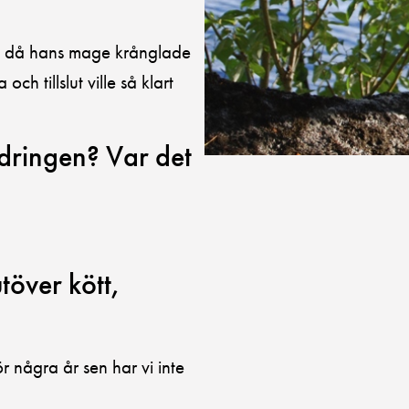
n då hans mage krånglade
ch tillslut ville så klart
dringen? Var det
över kött,
r några år sen har vi inte