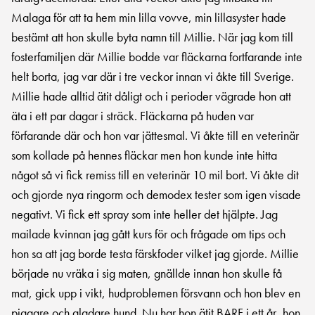
Malaga för att ta hem min lilla vovve, min lillasyster hade
bestämt att hon skulle byta namn till Millie. När jag kom till
fosterfamiljen där Millie bodde var fläckarna fortfarande inte
helt borta, jag var där i tre veckor innan vi åkte till Sverige.
Millie hade alltid ätit dåligt och i perioder vägrade hon att
äta i ett par dagar i sträck. Fläckarna på huden var
förfarande där och hon var jättesmal. Vi åkte till en veterinär
som kollade på hennes fläckar men hon kunde inte hitta
något så vi fick remiss till en veterinär 10 mil bort. Vi åkte dit
och gjorde nya ringorm och demodex tester som igen visade
negativt. Vi fick ett spray som inte heller det hjälpte. Jag
mailade kvinnan jag gått kurs för och frågade om tips och
hon sa att jag borde testa färskfoder vilket jag gjorde. Millie
började nu vräka i sig maten, gnällde innan hon skulle få
mat, gick upp i vikt, hudproblemen försvann och hon blev en
piggare och gladare hund. Nu har hon ätit BARF i ett år, hon