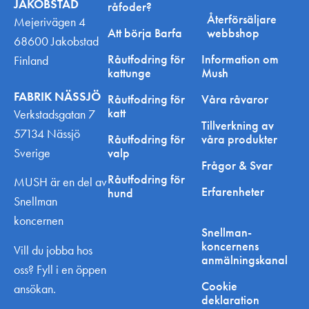
JAKOBSTAD
råfoder?
Återförsäljare
Mejerivägen 4
Att börja Barfa
webbshop
68600 Jakobstad
Råutfodring för
Information om
Finland
kattunge
Mush
FABRIK NÄSSJÖ
Råutfodring för
Våra råvaror
katt
Verkstadsgatan 7
Tillverkning av
57134 Nässjö
Råutfodring för
våra produkter
Sverige
valp
Frågor & Svar
Råutfodring för
MUSH är en del av
Erfarenheter
hund
Snellman
koncernen
Snellman-
koncernens
Vill du jobba hos
anmälningskanal
oss? Fyll i en öppen
Cookie
ansökan.
deklaration