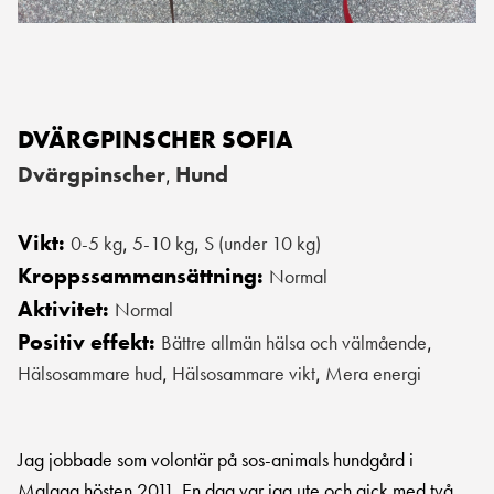
DVÄRGPINSCHER SOFIA
Dvärgpinscher
Hund
,
Vikt:
0-5 kg
5-10 kg
S (under 10 kg)
,
,
Kroppssammansättning:
Normal
Aktivitet:
Normal
Positiv effekt:
Bättre allmän hälsa och välmående
,
Hälsosammare hud
Hälsosammare vikt
Mera energi
,
,
Jag jobbade som volontär på sos-animals hundgård i
Malaga hösten 2011. En dag var jag ute och gick med två