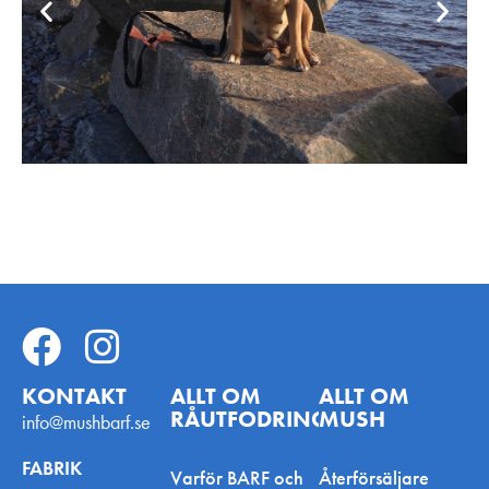
KONTAKT
ALLT OM
ALLT OM
RÅUTFODRING
MUSH
info@mushbarf.se
FABRIK
Varför BARF och
Återförsäljare