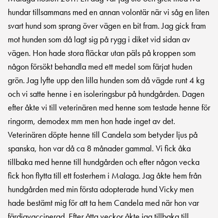
hundar tillsammans med en annan volontär när vi såg en liten
svart hund som sprang över vägen en bit fram. Jag gick fram
mot hunden som då lagt sig på rygg i diket vid sidan av
vägen. Hon hade stora fläckar utan päls på kroppen som
någon försökt behandla med ett medel som färjat huden
grön. Jag lyfte upp den lilla hunden som då vägde runt 4 kg
och vi satte henne i en isoleringsbur på hundgården. Dagen
efter åkte vi till veterinären med henne som testade henne för
ringorm, demodex mm men hon hade inget av det.
Veterinären döpte henne till Candela som betyder ljus på
spanska, hon var då ca 8 månader gammal. Vi fick åka
tillbaka med henne till hundgården och efter någon vecka
fick hon flytta till ett fosterhem i Malaga. Jag åkte hem från
hundgården med min första adopterade hund Vicky men
hade bestämt mig för att ta hem Candela med när hon var
färdigvaccinerad. Efter åtta veckor åkte jag tillbaka till