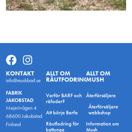
KONTAKT
ALLT OM
ALLT OM
RÅUTFODRING
MUSH
info@mushbarf.se
FABRIK
Varför BARF och
Återförsäljare
JAKOBSTAD
råfoder?
Återförsäljare
Mejerivägen 4
Att börja Barfa
webbshop
68600 Jakobstad
Råutfodring för
Information om
Finland
kattunge
Mush