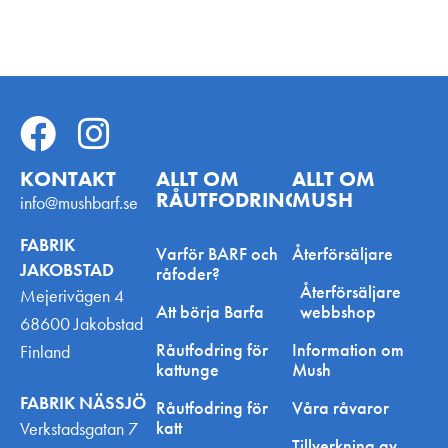
KONTAKT
ALLT OM
ALLT OM
RÅUTFODRING
MUSH
info@mushbarf.se
FABRIK
Varför BARF och
Återförsäljare
JAKOBSTAD
råfoder?
Återförsäljare
Mejerivägen 4
Att börja Barfa
webbshop
68600 Jakobstad
Råutfodring för
Information om
Finland
kattunge
Mush
FABRIK NÄSSJÖ
Råutfodring för
Våra råvaror
katt
Verkstadsgatan 7
Tillverkning av