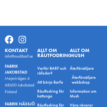
KONTAKT
ALLT OM
ALLT OM
RÅUTFODRING
MUSH
info@mushbarf.se
FABRIK
Varför BARF och
Återförsäljare
JAKOBSTAD
råfoder?
Återförsäljare
Mejerivägen 4
Att börja Barfa
webbshop
68600 Jakobstad
Råutfodring för
Information om
Finland
kattunge
Mush
FABRIK NÄSSJÖ
Råutfodring för
Våra råvaror