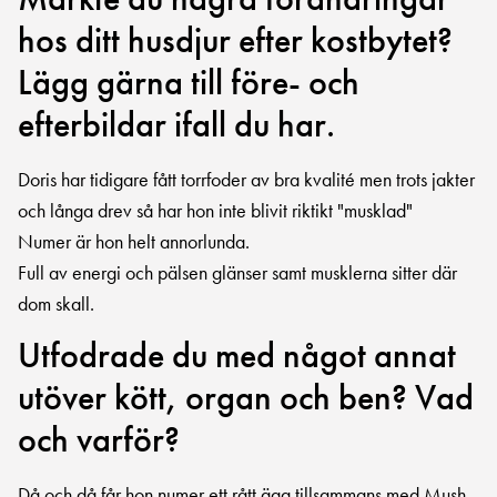
hos ditt husdjur efter kostbytet?
Lägg gärna till före- och
efterbildar ifall du har.
Doris har tidigare fått torrfoder av bra kvalité men trots jakter
och långa drev så har hon inte blivit riktikt "musklad"
Numer är hon helt annorlunda.
Full av energi och pälsen glänser samt musklerna sitter där
dom skall.
Utfodrade du med något annat
utöver kött, organ och ben? Vad
och varför?
Då och då får hon numer ett rått ägg tillsammans med Mush.