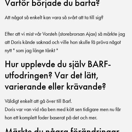
Varför började du barfa?
Att något så enkelt kan vara så svårt att ta till sig?
Efter att vi mist vår Vorsteh (storebrorsan Ajax) så märkte jag
att Doris kände saknad och ville hon skulle få pröva något
nytt " som jag länge tänkt "
Hur upplevde du själv BARF-
utfodringen? Var det lätt,
varierande eller krävande?
Väldigt enkelt att gå över till Barf.
Doris var van vid råa ben med kött sen tidigare men nu får
hon ett komplett foder baserat på det och mer.
Märkte du några förändringar